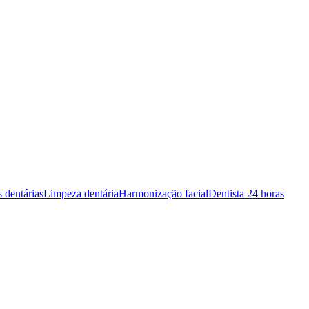
s dentárias
Limpeza dentária
Harmonização facial
Dentista 24 horas