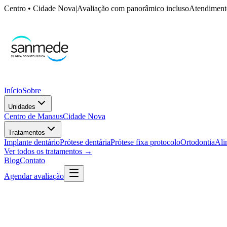
Centro • Cidade Nova
|
Avaliação com panorâmico incluso
Atendimento
Início
Sobre
Unidades
Centro de Manaus
Cidade Nova
Tratamentos
Implante dentário
Prótese dentária
Prótese fixa protocolo
Ortodontia
Ali
Ver todos os tratamentos →
Blog
Contato
Agendar avaliação
Início
›
Tratamentos