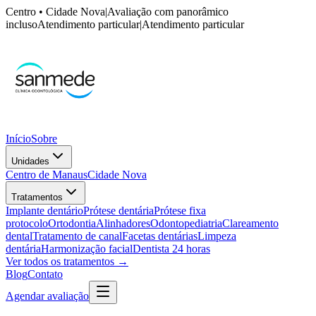
Centro • Cidade Nova
|
Avaliação com panorâmico
incluso
Atendimento particular
|
Atendimento particular
Início
Sobre
Unidades
Centro de Manaus
Cidade Nova
Tratamentos
Implante dentário
Prótese dentária
Prótese fixa
protocolo
Ortodontia
Alinhadores
Odontopediatria
Clareamento
dental
Tratamento de canal
Facetas dentárias
Limpeza
dentária
Harmonização facial
Dentista 24 horas
Ver todos os tratamentos →
Blog
Contato
Agendar avaliação