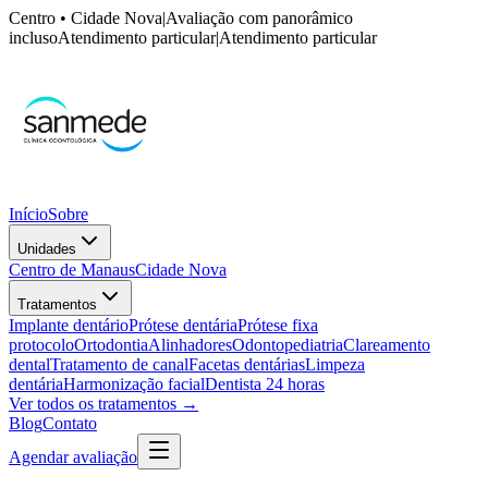
Centro • Cidade Nova
|
Avaliação com panorâmico
incluso
Atendimento particular
|
Atendimento particular
Início
Sobre
Unidades
Centro de Manaus
Cidade Nova
Tratamentos
Implante dentário
Prótese dentária
Prótese fixa
protocolo
Ortodontia
Alinhadores
Odontopediatria
Clareamento
dental
Tratamento de canal
Facetas dentárias
Limpeza
dentária
Harmonização facial
Dentista 24 horas
Ver todos os tratamentos →
Blog
Contato
Agendar avaliação