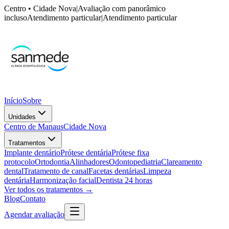
Centro • Cidade Nova
|
Avaliação com panorâmico
incluso
Atendimento particular
|
Atendimento particular
Início
Sobre
Unidades
Centro de Manaus
Cidade Nova
Tratamentos
Implante dentário
Prótese dentária
Prótese fixa
protocolo
Ortodontia
Alinhadores
Odontopediatria
Clareamento
dental
Tratamento de canal
Facetas dentárias
Limpeza
dentária
Harmonização facial
Dentista 24 horas
Ver todos os tratamentos →
Blog
Contato
Agendar avaliação