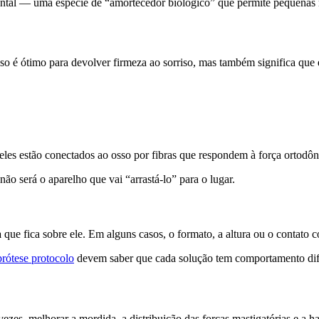
dontal — uma espécie de “amortecedor biológico” que permite pequenas
sso é ótimo para devolver firmeza ao sorriso, mas também significa que
les estão conectados ao osso por fibras que respondem à força ortodônti
não será o aparelho que vai “arrastá-lo” para o lugar.
a
que fica sobre ele. Em alguns casos, o formato, a altura ou o contato c
prótese protocolo
devem saber que cada solução tem comportamento dife
ezes, melhorar a mordida, a distribuição das forças mastigatórias e a h