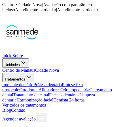
Centro • Cidade Nova
|
Avaliação com panorâmico
incluso
Atendimento particular
|
Atendimento particular
Início
Sobre
Unidades
Centro de Manaus
Cidade Nova
Tratamentos
Implante dentário
Prótese dentária
Prótese fixa
protocolo
Ortodontia
Alinhadores
Odontopediatria
Clareamento
dental
Tratamento de canal
Facetas dentárias
Limpeza
dentária
Harmonização facial
Dentista 24 horas
Ver todos os tratamentos →
Blog
Contato
Agendar avaliação