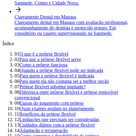
Sanmede. Centro e Cidade Nova.
Clareamento Dental
em Manaus
Clareamento dental em Manaus com avaliação profissional,
acompanhamento do dentista e protocolo seguro. Em
consultório ou caseiro supervisionado na Sanmede.
Índice
01
O que é a prótese flexível
02
Para que a prótese flexível serve
03
Como a prótese funciona
04
Quando a prótese flexível pode ser indicada
05
Para quem a prótese flexível é indicada
06
Para quem ela não costuma ser a melhor opção
07
Prótese flexível substitui implante?
08
Diferença entre prótese flexível e prótese removível
convencional
09
Etapas do tratamento com prótese
10
Quais exames ajudam no planejamento
11
Benefícios da prótese flexível
12
Limitações que precisam ser consideradas
13
Cuidados diários com a prótese flexível
14
Adaptação e recuperação
15
Como aumentar a durabilidade da prótese