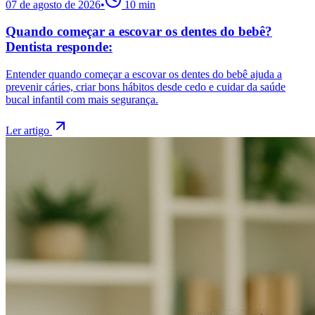
07 de agosto de 2026
•
10
min
Quando começar a escovar os dentes do bebê?
Dentista responde:
Entender quando começar a escovar os dentes do bebê ajuda a
prevenir cáries, criar bons hábitos desde cedo e cuidar da saúde
bucal infantil com mais segurança.
Ler artigo