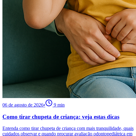
06 de agosto de 2026
•
9
min
Como tirar chupeta de criança: veja estas dicas
Entenda como tirar chupeta de criança com mais tranquilidade, quais
cuidados observar e quando procurar avaliação odontopediátrica em