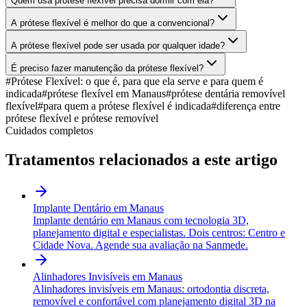
Quem usa prótese flexível precisa dormir com ela?
A prótese flexível é melhor do que a convencional?
A prótese flexível pode ser usada por qualquer idade?
É preciso fazer manutenção da prótese flexível?
#
Prótese Flexível: o que é, para que ela serve e para quem é
indicada
#
prótese flexível em Manaus
#
prótese dentária removível
flexível
#
para quem a prótese flexível é indicada
#
diferença entre
prótese flexível e prótese removível
Cuidados completos
Tratamentos relacionados a este artigo
Implante Dentário
em Manaus
Implante dentário em Manaus com tecnologia 3D,
planejamento digital e especialistas. Dois centros: Centro e
Cidade Nova. Agende sua avaliação na Sanmede.
Alinhadores Invisíveis
em Manaus
Alinhadores invisíveis em Manaus: ortodontia discreta,
removível e confortável com planejamento digital 3D na