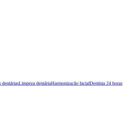
s dentárias
Limpeza dentária
Harmonização facial
Dentista 24 horas