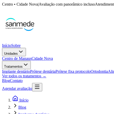
Centro • Cidade Nova
|
Avaliação com panorâmico incluso
Atendimento
Início
Sobre
Unidades
Centro de Manaus
Cidade Nova
Tratamentos
Implante dentário
Prótese dentária
Prótese fixa protocolo
Ortodontia
Ali
Ver todos os tratamentos →
Blog
Contato
Agendar avaliação
Início
Blog